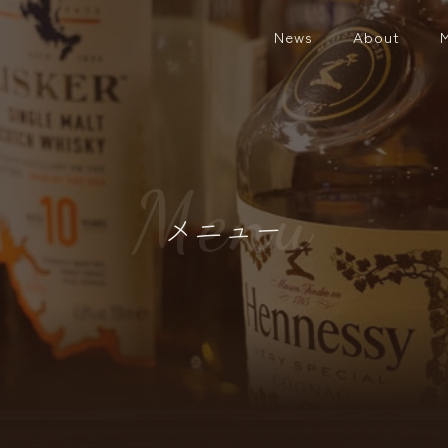
News
About
M
e
n
u
メニュー